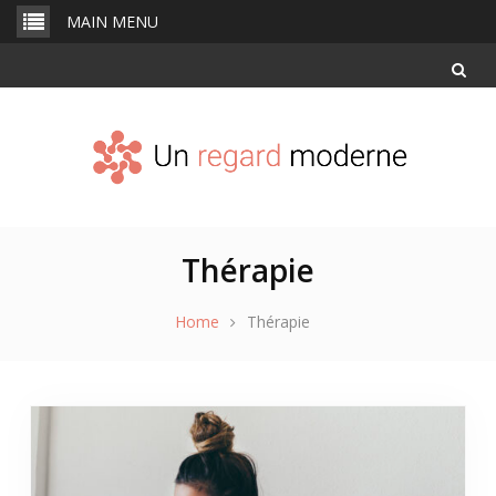
Skip
MAIN MENU
to
content
Thérapie
Home
Thérapie