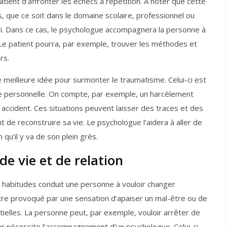
tient d’affronter les échecs à répétition. A noter que cette
, que ce soit dans le domaine scolaire, professionnel ou
soi. Dans ce cas, le psychologue accompagnera la personne à
. Le patient pourra, par exemple, trouver les méthodes et
rs.
ne meilleure idée pour surmonter le traumatisme. Celui-ci est
e personnelle. On compte, par exemple, un harcèlement
n accident. Ces situations peuvent laisser des traces et des
 de reconstruire sa vie. Le psychologue l’aidera à aller de
 qu’il y va de son plein grès.
 vie et de relation
s habitudes conduit une personne à vouloir changer
être provoqué par une sensation d’apaiser un mal-être ou de
ielles. La personne peut, par exemple, vouloir arrêter de
ger nécessite l’accompagnement d’un psychologue. Celui-ci