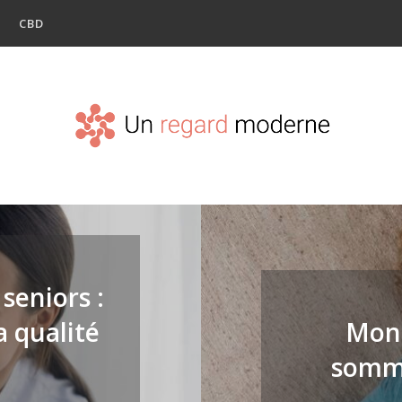
CBD
seniors :
a qualité
Mont
somme