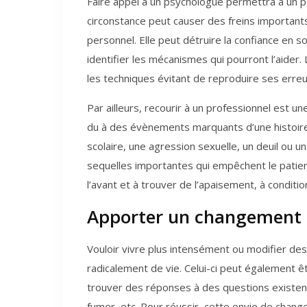
Faire appel à un psychologue permettra à un pa
circonstance peut causer des freins importants
personnel. Elle peut détruire la confiance en 
identifier les mécanismes qui pourront l’aider
les techniques évitant de reproduire ses erreu
Par ailleurs, recourir à un professionnel est u
du à des évènements marquants d’une histoir
scolaire, une agression sexuelle, un deuil ou u
sequelles importantes qui empêchent le patient
l’avant et à trouver de l’apaisement, à condition
Apporter un changement de
Vouloir vivre plus intensément ou modifier de
radicalement de vie. Celui-ci peut également 
trouver des réponses à des questions existent
fumer, etc. Pour réussir, cette envie de chan