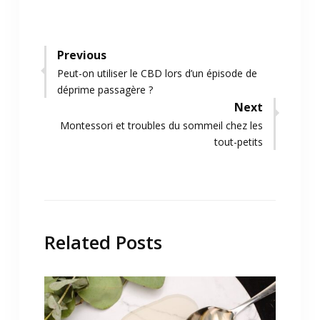
Navigation
Previous
Previous
Peut-on utiliser le CBD lors d’un épisode de
de
post:
déprime passagère ?
l’article
Next
Next
Montessori et troubles du sommeil chez les
post:
tout-petits
Related Posts